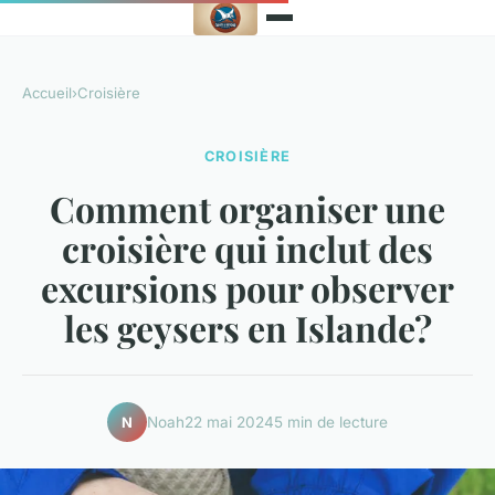
Accueil
›
Croisière
CROISIÈRE
Comment organiser une
croisière qui inclut des
excursions pour observer
les geysers en Islande?
Noah
22 mai 2024
5 min de lecture
N